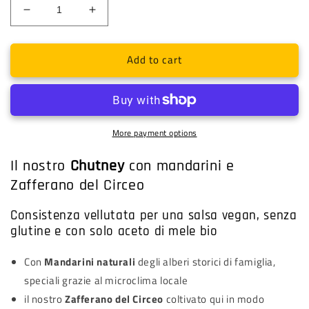
Decrease
Increase
quantity
quantity
for
for
Add to cart
Chutney
Chutney
di
di
Mandarini
Mandarini
e
e
Zafferano
Zafferano
del
del
More payment options
Circeo
Circeo
Il nostro
Chutney
con mandarini e
Zafferano del Circeo
Consistenza vellutata per una salsa vegan, senza
glutine e con solo aceto di mele bio
Con
Mandarini naturali
degli alberi storici di famiglia,
speciali grazie al microclima locale
il nostro
Zafferano del Circeo
coltivato qui in modo