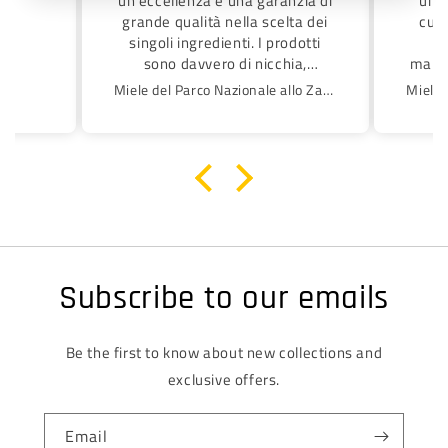
un'eccellenza e una garanzia di
uno 
e uno
grande qualità nella scelta dei
cura
singoli ingredienti. I prodotti
ande
sono davvero di nicchia,
maion
e non è
buonissimi, genuini e con una
dir 
utare,
Miele del Parco Nazionale allo Zafferano del Circeo
grande attenzione alla salute
su
menti
del consumatore. Ho riscontrato
senza.
in ogni occasione un'estrema
sp
gentilezza e cortesia da parte
tant
del Titolare. Inoltre il packaging
Compl
è davvero molto molto accurato.
Quando vengono recapitati i
prodotti sembra di aprire uno
scrigno prezioso.
Subscribe to our emails
Assolutamente una grande
eccellenza in senso lato e non è
un elemento da sottovalutare,
Be the first to know about new collections and
ma da premiare. Complimenti
davvero
exclusive offers.
Email