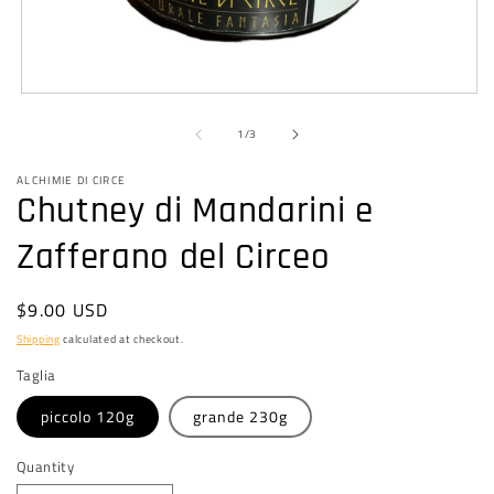
Open
media
of
1
1
/
3
in
modal
ALCHIMIE DI CIRCE
Chutney di Mandarini e
Zafferano del Circeo
Regular
$9.00 USD
price
Shipping
calculated at checkout.
Taglia
piccolo 120g
grande 230g
Quantity