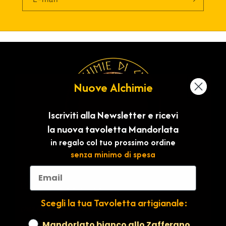
Nuove Alchimie
Iscriviti alla Newsletter e ricevi
la nuova tavoletta Mandorlata
in regalo col tuo prossimo ordine
senza minimo di spesa
L'ALCHIMIE DE CIRCÉ
Scegli la tua Tavoletta artigianale:
chez Alexander Tombolillo
Scegli la tavoletta
Mandorlato bianco allo Zafferano