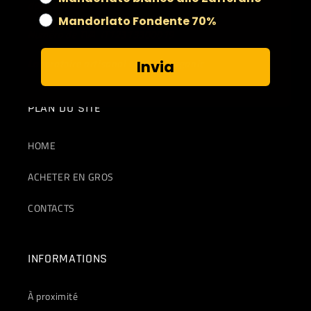
dans via Ungaretti 81 San Felice Circeo
Mandorlato Fondente 70%
Numéro de TVA IT12313300019
Laboratoire artisanal et ferme organic
Invia
PLAN DU SITE
HOME
ACHETER EN GROS
CONTACTS
INFORMATIONS
À proximité