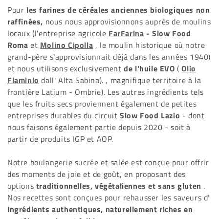
i
Pour
les farines de céréales anciennes biologiques non
o
raffinées,
nous nous approvisionnons auprès de moulins
locaux (l'entreprise agricole
FarFarina
- Slow Food
n
Roma
et
Molino Cipolla
, le moulin historique où notre
grand-père s'approvisionnait déjà dans les années 1940)
:
et nous utilisons exclusivement
de l'huile EVO
(
Olio
Flaminio
dall' Alta Sabina). , magnifique territoire à la
frontière Latium - Ombrie). Les autres ingrédients tels
que les fruits secs proviennent également de petites
entreprises durables du circuit
Slow Food Lazio
-
dont
nous faisons également partie depuis 2020 - soit à
partir de produits IGP et AOP.
Notre
boulangerie
sucrée et salée
est conçue pour offrir
des moments de joie et de goût, en proposant des
options
traditionnelles, végétaliennes et sans gluten
.
Nos recettes sont conçues pour rehausser les saveurs d'
ingrédients authentiques, naturellement riches en