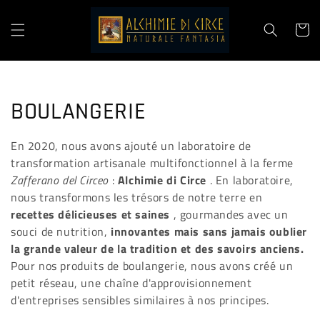
Ignorer et
passer au
contenu
Panier
C
BOULANGERIE
o
En 2020, nous avons ajouté un laboratoire de
transformation artisanale multifonctionnel à la ferme
l
Zafferano del Circeo
:
Alchimie di Circe
. En laboratoire,
l
nous transformons les trésors de notre terre en
recettes délicieuses et saines
, gourmandes avec un
e
souci de nutrition,
innovantes mais sans jamais oublier
la grande valeur de la tradition et des savoirs anciens.
c
Pour nos produits de boulangerie, nous avons créé un
petit réseau, une chaîne d'approvisionnement
t
d'entreprises sensibles similaires à nos principes.