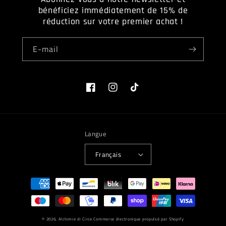
bénéficiez immédiatement de 15% de
réduction sur votre premier achat !
E-mail
Facebook
Instagram
TikTok
Langue
Français
Moyens
de
paiement
© 2026,
Alchimie di Circe
Commerce électronique propulsé par Shopify