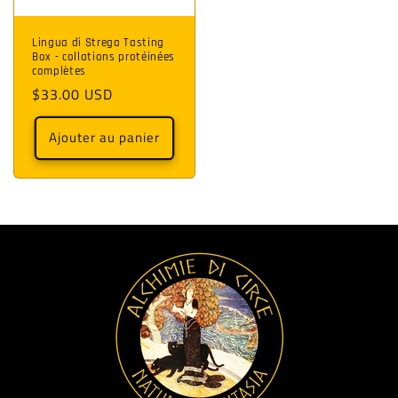
Lingua di Strega Tasting
Box - collations protéinées
complètes
Prix
$33.00 USD
habituel
Ajouter au panier